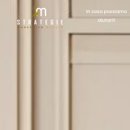
In cosa possiamo
aiutarti