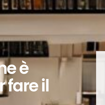
one è
 fare il