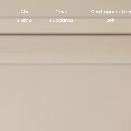
Chi
Cosa
Che Imprenditore
Siamo
Facciamo
Sei?